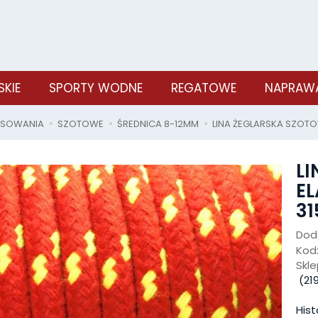
SKIE
SPORTY WODNE
REGATOWE
NAPRAWA
OSOWANIA
SZOTOWE
ŚREDNICA 8-12MM
LINA ŻEGLARSKA SZOTO
L
EL
31
Doda
Kod
Skle
(
21
Hist