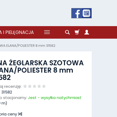
 I PIELĘGNACJA
WA ELANA/POLIESTER 8 mm 31582
INA ŻEGLARSKA SZOTOWA
ANA/POLIESTER 8 mm
582
j recenzję:
:
31582
p stacjonarny:
Jest - wysyłka natychmiast
9
m)
oria ceny