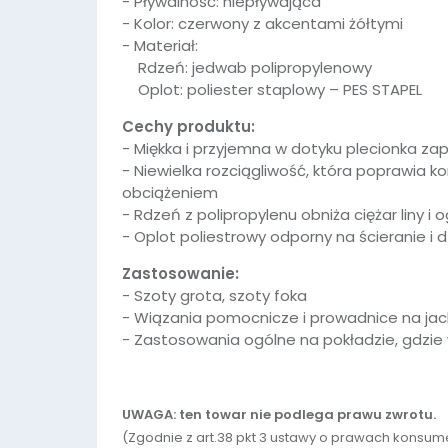
- Pływalność: niepływająca
- Kolor: czerwony z akcentami żółtymi
- Materiał:
Rdzeń: jedwab polipropylenowy
Oplot: poliester staplowy – PES STAPEL
Cechy produktu:
- Miękka i przyjemna w dotyku plecionka z
- Niewielka rozciągliwość, która poprawia ko
obciążeniem
- Rdzeń z polipropylenu obniża ciężar liny i
- Oplot poliestrowy odporny na ścieranie i
Zastosowanie:
- Szoty grota, szoty foka
- Wiązania pomocnicze i prowadnice na jac
- Zastosowania ogólne na pokładzie, gdzie
UWAGA: ten towar nie podlega prawu zwrotu.
(Zgodnie z art.38 pkt 3 ustawy o prawach kons