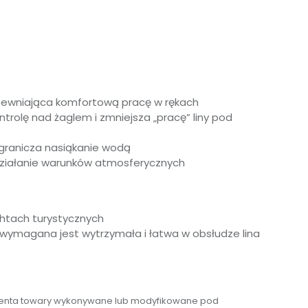
apewniająca komfortową pracę w rękach
ntrolę nad żaglem i zmniejsza „pracę” liny pod
 ogranicza nasiąkanie wodą
 działanie warunków atmosferycznych
htach turystycznych
 wymagana jest wytrzymała i łatwa w obsłudze lina
umenta towary wykonywane lub modyfikowane pod