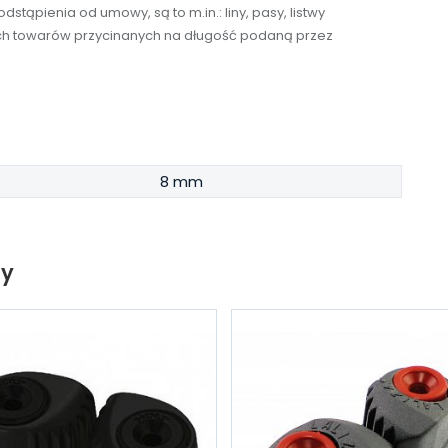
stąpienia od umowy, są to m.in.: liny, pasy, listwy
tkich towarów przycinanych na długość podaną przez
8 mm
ty