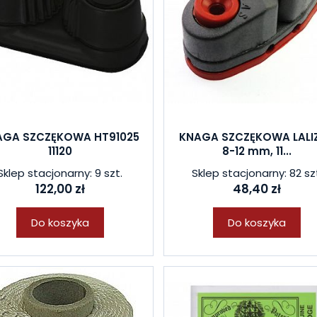
AGA SZCZĘKOWA HT91025
KNAGA SZCZĘKOWA LALI
11120
8-12 mm, 11...
Sklep stacjonarny: 9 szt.
Sklep stacjonarny: 82 sz
122,00 zł
48,40 zł
Do koszyka
Do koszyka