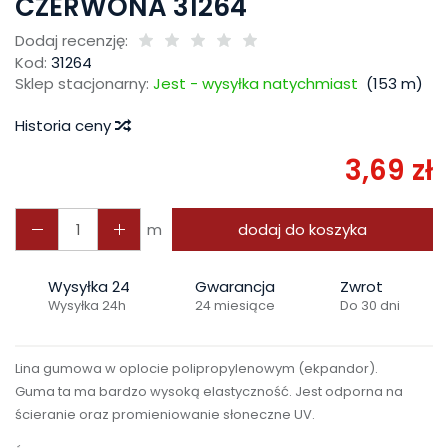
CZERWONA 31264
Dodaj recenzję:
Kod:
31264
Sklep stacjonarny:
Jest - wysyłka natychmiast
(
153
m)
Historia ceny
3,69 zł
m
dodaj do koszyka
Wysyłka 24
Gwarancja
Zwrot
Wysyłka 24h
24 miesiące
Do 30 dni
Lina gumowa w oplocie polipropylenowym (ekpandor).
Guma ta ma bardzo wysoką elastyczność. Jest odporna na
ścieranie oraz promieniowanie słoneczne UV.