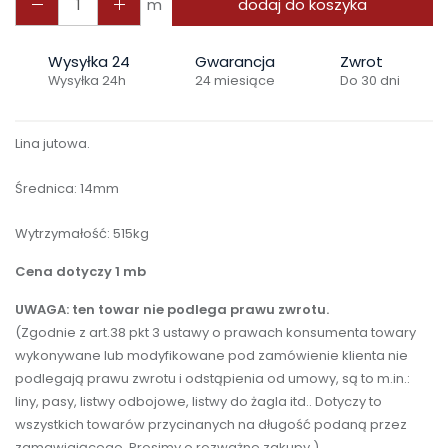
m
dodaj do koszyka
Wysyłka 24
Gwarancja
Zwrot
Wysyłka 24h
24 miesiące
Do 30 dni
Lina jutowa.
Średnica: 14mm
Wytrzymałość: 515kg
Cena dotyczy 1 mb
UWAGA: ten towar nie podlega prawu zwrotu.
(Zgodnie z art.38 pkt 3 ustawy o prawach konsumenta towary
wykonywane lub modyfikowane pod zamówienie klienta nie
podlegają prawu zwrotu i odstąpienia od umowy, są to m.in.:
liny, pasy, listwy odbojowe, listwy do żagla itd.. Dotyczy to
wszystkich towarów przycinanych na długość podaną przez
zamawiającego. Prosimy o rozważne zakupy.)