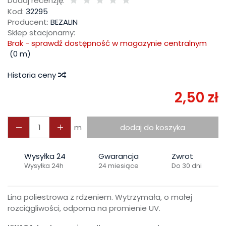
Dodaj recenzję:
Kod:
32295
Producent:
BEZALIN
Sklep stacjonarny:
Brak - sprawdź dostępność w magazynie centralnym
(
0
m)
Historia ceny
2,50 zł
m
dodaj do koszyka
Wysyłka 24
Gwarancja
Zwrot
Wysyłka 24h
24 miesiące
Do 30 dni
Lina poliestrowa z rdzeniem. Wytrzymała, o małej
rozciągliwości, odporna na promienie UV.