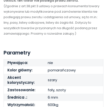
UWAGA: ten towar nie podlega prawu zwrotu.
(Zgodnie z art.38 pkt 3 ustawy o prawach konsumenta towary
wykonywane lub modyfikowane pod zamówienie klienta nie
podlegają prawu zwrotu i odstąpienia od umowy, są to m.in.:
liny, pasy, listwy odbojowe, listwy do żagla itd.. Dotyczy to
wszystkich towarów przycinanych na długość podaną przez
zamawiającego. Prosimy o rozważne zakupy.)
Parametry
Pływająca:
nie
Kolor główny:
pomarańczowy
Akcent
szary
kolorystyczny:
Zastosowanie:
fały, szoty
Średnica .:
6 mm
Wytrzymałość:
600kg