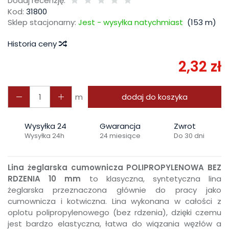
Dodaj recenzję:
Kod:
31800
Sklep stacjonarny:
Jest - wysyłka natychmiast
(
153
m)
Historia ceny
2,32 zł
m
dodaj do koszyka
Wysyłka 24
Gwarancja
Zwrot
Wysyłka 24h
24 miesiące
Do 30 dni
Lina żeglarska cumownicza POLIPROPYLENOWA BEZ
RDZENIA 10 mm
to klasyczna, syntetyczna lina
żeglarska przeznaczona głównie do pracy jako
cumownicza i kotwiczna. Lina wykonana w całości z
oplotu polipropylenowego (bez rdzenia), dzięki czemu
jest bardzo elastyczna, łatwa do wiązania węzłów a