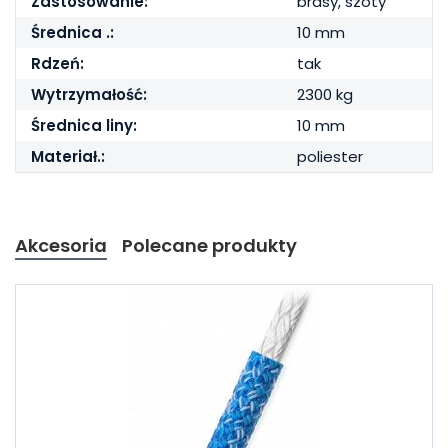
Zastosowanie:
brasy, szoty
Średnica .:
10 mm
Rdzeń:
tak
Wytrzymałość:
2300 kg
Średnica liny:
10 mm
Materiał.:
poliester
Akcesoria
Polecane produkty