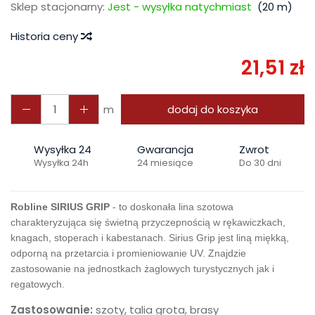
Sklep stacjonarny:
Jest - wysyłka natychmiast
(
20
m)
Historia ceny
21,51 zł
m
dodaj do koszyka
Wysyłka 24
Gwarancja
Zwrot
Wysyłka 24h
24 miesiące
Do 30 dni
Robline SIRIUS GRIP
- to doskonała lina szotowa
charakteryzująca się świetną przyczepnością w rękawiczkach,
knagach, stoperach i kabestanach. Sirius Grip jest liną miękką,
odporną na przetarcia i promieniowanie UV. Znajdzie
zastosowanie na jednostkach żaglowych turystycznych jak i
regatowych.
Zastosowanie:
szoty, talia grota, brasy