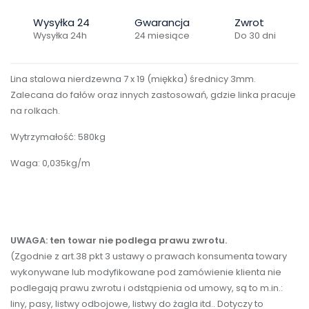
Wysyłka 24
Gwarancja
Zwrot
Wysyłka 24h
24 miesiące
Do 30 dni
Lina stalowa nierdzewna 7 x 19 (miękka) średnicy 3mm.
Zalecana do fałów oraz innych zastosowań, gdzie linka pracuje
na rolkach.
Wytrzymałość: 580kg
Waga: 0,035kg/m
UWAGA: ten towar nie podlega prawu zwrotu.
(Zgodnie z art.38 pkt 3 ustawy o prawach konsumenta towary
wykonywane lub modyfikowane pod zamówienie klienta nie
podlegają prawu zwrotu i odstąpienia od umowy, są to m.in.:
liny, pasy, listwy odbojowe, listwy do żagla itd.. Dotyczy to