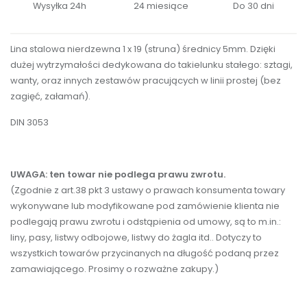
Wysyłka 24h
24 miesiące
Do 30 dni
Lina stalowa nierdzewna 1 x 19 (struna) średnicy 5mm. Dzięki
dużej wytrzymałości dedykowana do takielunku stałego: sztagi,
wanty, oraz innych zestawów pracujących w linii prostej (bez
zagięć, załamań).
DIN 3053
UWAGA: ten towar nie podlega prawu zwrotu.
(Zgodnie z art.38 pkt 3 ustawy o prawach konsumenta towary
wykonywane lub modyfikowane pod zamówienie klienta nie
podlegają prawu zwrotu i odstąpienia od umowy, są to m.in.:
liny, pasy, listwy odbojowe, listwy do żagla itd.. Dotyczy to
wszystkich towarów przycinanych na długość podaną przez
zamawiającego. Prosimy o rozważne zakupy.)