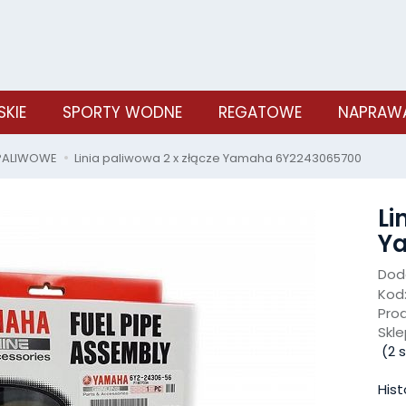
SKIE
SPORTY WODNE
REGATOWE
NAPRAWA
 PALIWOWE
Linia paliwowa 2 x złącze Yamaha 6Y2243065700
Li
Y
Doda
Kod
Pro
Skle
(
2
s
Hist