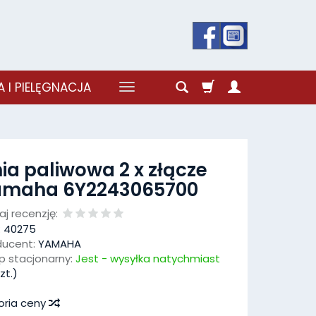
 I PIELĘGNACJA
nia paliwowa 2 x złącze
amaha 6Y2243065700
j recenzję:
:
40275
ducent:
YAMAHA
p stacjonarny:
Jest - wysyłka natychmiast
zt.)
oria ceny