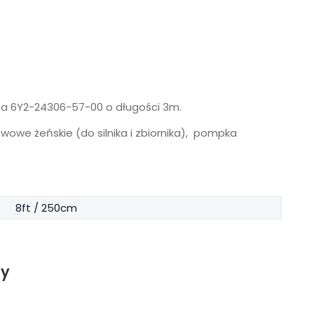
ha 6Y2-24306-57-00 o długości 3m.
owe żeńskie (do silnika i zbiornika), pompka
8ft / 250cm
ty