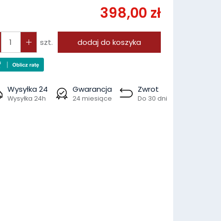
398,00 zł
szt.
dodaj do koszyka
Wysyłka 24
Gwarancja
Zwrot
Wysyłka 24h
24 miesiące
Do 30 dni