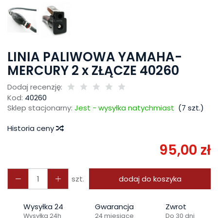
LINIA PALIWOWA YAMAHA-
MERCURY 2 x ZŁĄCZE 40260
Dodaj recenzję:
Kod:
40260
Sklep stacjonarny:
Jest - wysyłka natychmiast
(
7
szt.)
Historia ceny
95,00 zł
szt.
dodaj do koszyka
Wysyłka 24
Gwarancja
Zwrot
Wysyłka 24h
24 miesiące
Do 30 dni