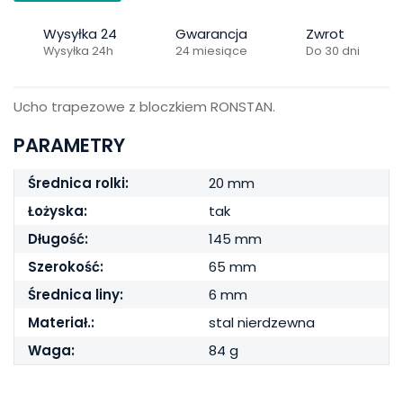
Wysyłka 24
Gwarancja
Zwrot
Wysyłka 24h
24 miesiące
Do 30 dni
Ucho trapezowe z bloczkiem RONSTAN.
PARAMETRY
Średnica rolki:
20 mm
Łożyska:
tak
Długość:
145 mm
Szerokość:
65 mm
Średnica liny:
6 mm
Materiał.:
stal nierdzewna
Waga:
84 g