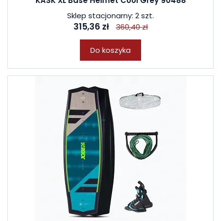
KASK XL Base Helmet Cool Grey 90488
Sklep stacjonarny: 2 szt.
315,36 zł
360,40 zł
Do koszyka