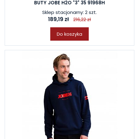
BUTY JOBE H2O "3" 35 91968H
Sklep stacjonarny: 2 szt.
189,19 zł
216,22 zł
Do koszyka