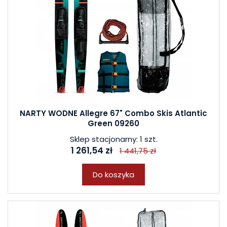
NARTY WODNE Allegre 67" Combo Skis Atlantic
Green 09260
Sklep stacjonarny: 1 szt.
1 261,54 zł
1 441,75 zł
Do koszyka