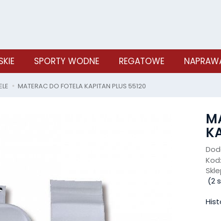
SKIE
SPORTY WODNE
REGATOWE
NAPRAWA
ELE
MATERAC DO FOTELA KAPITAN PLUS 55120
M
KA
Doda
Kod
Skle
(
2
s
Hist