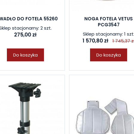
WADŁO DO FOTELA 55260
NOGA FOTELA VETUS
PCG3547
Sklep stacjonarny: 2 szt.
Sklep stacjonarny: 1 szt
275,00 zł
1 570,80 zł
1 745,37 z
Do koszyka
Do koszyka