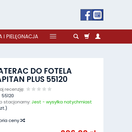
 I PIELĘGNACJA
ATERAC DO FOTELA
PITAN PLUS 55120
j recenzję:
:
55120
p stacjonarny:
Jest - wysyłka natychmiast
zt.)
oria ceny