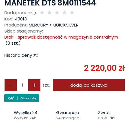
MANETEK DTS 8M0111544
Dodaj recenzję:
Kod:
49013
Producent:
MERCURY / QUICKSILVER
Sklep stacjonarny:
Brak - sprawdź dostępność w magazynie centralnym
(
0
szt.)
Historia ceny
2 220,00 zł
szt.
dodaj do koszyka
Wysyłka 24
Gwarancja
Zwrot
Wysyłka 24h
24 miesiące
Do 30 dni