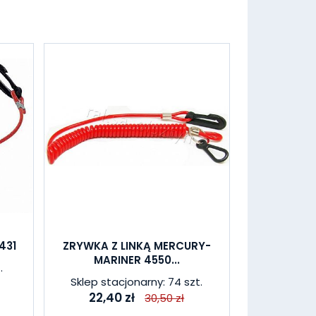
431
ZRYWKA Z LINKĄ MERCURY-
MARINER 4550...
.
Sklep stacjonarny: 74 szt.
22,40 zł
30,50 zł