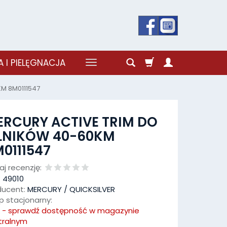
 I PIELĘGNACJA
M 8M0111547
RCURY ACTIVE TRIM DO
ILNIKÓW 40-60KM
0111547
j recenzję:
:
49010
ducent:
MERCURY / QUICKSILVER
p stacjonarny:
k - sprawdź dostępność w magazynie
tralnym