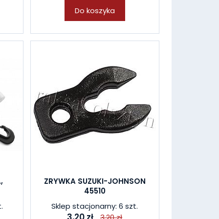
Do koszyka
,
ZRYWKA SUZUKI-JOHNSON
45510
.
Sklep stacjonarny: 6 szt.
3,20 zł
3,20 zł