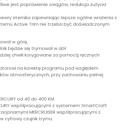
liwe jest poprawienie osiągów, redukcja zużycia
newry sternika zapewniając lepsze ogólne wrażenia z
ystemu Active Trim nie trzeba być doświadczonym
mował w górę,
ilnik będzie się trymował w dół
żdej chwili korygowane za pomocą ręcznych
atorowi na korektę programu pod względem
runków atmosferycznych, przy zachowaniu pełnej
MERCURY od 40 do 400 KM
CURY współpracującymi z systemem SmartCraft
stacjonarnymi MERCRUISER współpracującymi z
cyfrowy czujnik trymu.