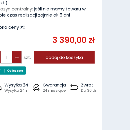
zt.)
azyn centralny:
jeśli nie mamy towaru w
pie czas realizacji zajmie ok 5 dni
oria ceny
3 390,00 zł
szt.
dodaj do koszyka
Wysyłka 24
Gwarancja
Zwrot
Wysyłka 24h
24 miesiące
Do 30 dni