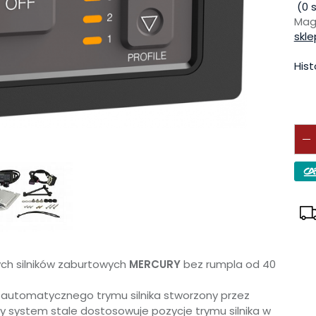
(
0
s
Mag
skle
Hist
ch silników zaburtowych
MERCURY
bez rumpla od 40
automatycznego trymu silnika stworzony przez
wy system stale dostosowuje pozycje trymu silnika w