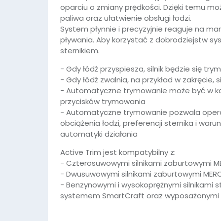
oparciu o zmiany prędkości. Dzięki temu moż
paliwa oraz ułatwienie obsługi łodzi.
System płynnie i precyzyjnie reaguje na ma
pływania. Aby korzystać z dobrodziejstw s
sternikiem.
- Gdy łódź przyspiesza, silnik będzie się try
- Gdy łódź zwalnia, na przykład w zakręcie, s
- Automatyczne trymowanie może być w ka
W ostatnich 7 dniach produktem interesuje się
7
osób.
przycisków trymowania
- Automatyczne trymowanie pozwala oper
obciążenia łodzi, preferencji sternika i wa
automatyki działania
Active Trim jest kompatybilny z:
- Czterosuwowymi silnikami zaburtowymi 
- Dwusuwowymi silnikami zaburtowymi MER
- Benzynowymi i wysokoprężnymi silnikami 
systemem SmartCraft oraz wyposażonymi w 