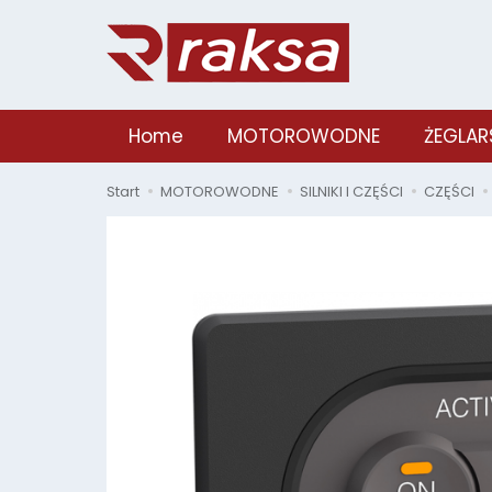
Home
MOTOROWODNE
ŻEGLAR
Start
MOTOROWODNE
SILNIKI I CZĘŚCI
CZĘŚCI