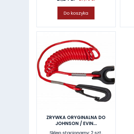
Do koszyka
ZRYWKA ORYGINALNA DO
JOHNSON / EVIN...
Sklep stacjonarny: 2 szt.