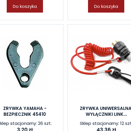
Do koszyka
Do koszyka
ZRYWKA YAMAHA -
ZRYWKA UNIWERSALNA
BEZPIECZNIK 45410
WYŁĄCZNIKI LINK...
klep stacjonarny: 26 szt.
Sklep stacjonarny: 12 szt
3,20 zł
43,36 zł