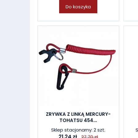
Do koszyka
ZRYWKA Z LINKĄ MERCURY-
TOHATSU 454...
Sklep stacjonarny: 2 szt.
S
21,24 zł
27,70 zł