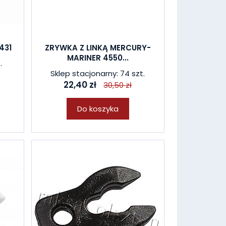
431
ZRYWKA Z LINKĄ MERCURY-
MARINER 4550...
.
Sklep stacjonarny: 74 szt.
22,40 zł
30,50 zł
Do koszyka