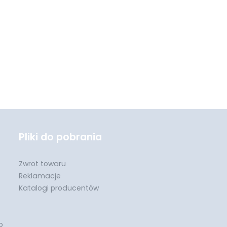
Pliki do pobrania
Zwrot towaru
Reklamacje
Katalogi producentów
o