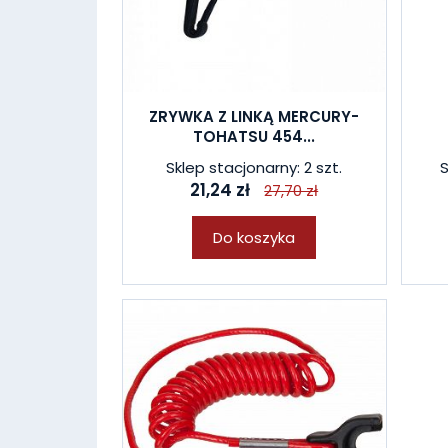
ZRYWKA Z LINKĄ MERCURY-
TOHATSU 454...
Sklep stacjonarny: 2 szt.
S
21,24 zł
27,70 zł
Do koszyka