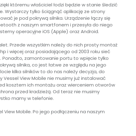
ięki któremu właściciel łodzi będzie w stanie śledzić
. Wystarczy tylko ściągnąć aplikację ze strony
ować je pod pokrywą silnika. Urządzenie łączy się
etooth z naszym smartfonem i przesyła do niego
ystemy operacyjne iOS (Apple) oraz Android.
alet. Przede wszystkim należy do nich prosty montaż
p i więcej oraz posiadającego od 2003 roku sieć
oXS. Ponadto, zamontowanie portu to wpięcie tylko
ywą silnika, co jest łatwe ze względu na jego
ocie kilka silników to do nas należy decyzja, do
y Vessel View Mobile nie musimy już instalować
zed kosztem ich montażu oraz wierceniem otworów
ochrona przed kradzieżą. Od teraz nie musimy
zystko mamy w telefonie.
el View Mobile. Po jego podłączeniu na naszym