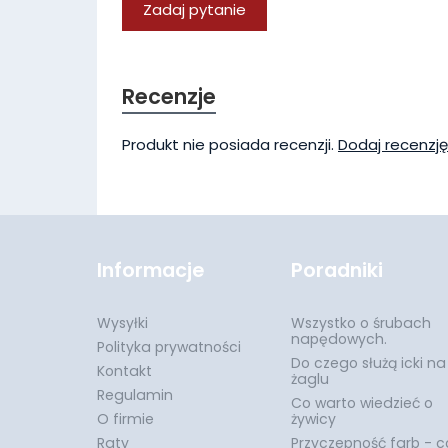
Zadaj pytanie
Recenzje
Produkt nie posiada recenzji.
Dodaj recenzję
Informacje
Poradniki
Wysyłki
Wszystko o śrubach
napędowych.
Polityka prywatności
Do czego służą icki na
Kontakt
żaglu
Regulamin
Co warto wiedzieć o
O firmie
żywicy
Raty
Przyczepność farb - c