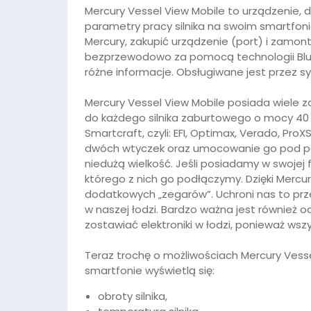
Mercury Vessel View Mobile to urządzenie, dz
parametry pracy silnika na swoim smartfonie
Mercury, zakupić urządzenie (port) i zamont
bezprzewodowo za pomocą technologii Blu
różne informacje. Obsługiwane jest przez s
Mercury Vessel View Mobile posiada wiele z
do każdego silnika zaburtowego o mocy 40 h
Smartcraft, czyli: EFI, Optimax, Verado, Pr
dwóch wtyczek oraz umocowanie go pod pokr
niedużą wielkość. Jeśli posiadamy w swojej fl
W ostatnich 7 dniach produktem interesuje się
8
osób.
którego z nich go podłączymy. Dzięki Mercur
dodatkowych „zegarów”. Uchroni nas to pr
w naszej łodzi. Bardzo ważna jest również 
zostawiać elektroniki w łodzi, ponieważ ws
Teraz trochę o możliwościach Mercury Vess
smartfonie wyświetlą się:
obroty silnika,