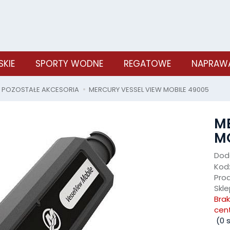
SKIE
SPORTY WODNE
REGATOWE
NAPRAWA
POZOSTAŁE AKCESORIA
MERCURY VESSEL VIEW MOBILE 49005
ME
MO
Doda
Kod
Pro
Skle
Bra
cen
(
0
s