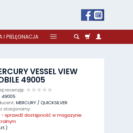
 I PIELĘGNACJA
RCURY VESSEL VIEW
BILE 49005
j recenzję:
:
49005
ducent:
MERCURY / QUICKSILVER
p stacjonarny:
k - sprawdź dostępność w magazynie
tralnym
zt.)