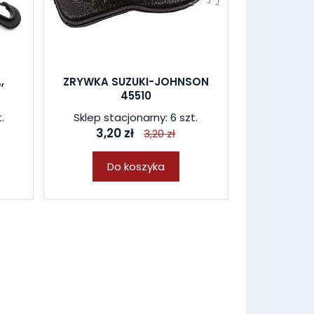
,
ZRYWKA SUZUKI-JOHNSON
45510
.
Sklep stacjonarny: 6 szt.
3,20 zł
3,20 zł
Do koszyka