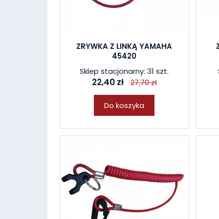
ZRYWKA Z LINKĄ YAMAHA
45420
Sklep stacjonarny: 31 szt.
22,40 zł
27,70 zł
Do koszyka