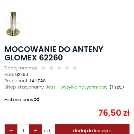
MOCOWANIE DO ANTENY
GLOMEX 62260
Dodaj recenzję:
Kod:
62260
Producent:
LALIZAS
Sklep stacjonarny:
Jest - wysyłka natychmiast
(
1
szt.)
Historia ceny
76,50 zł
szt.
dodaj do koszyka