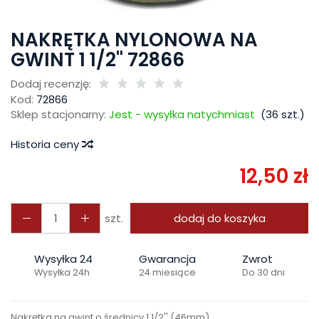
NAKRĘTKA NYLONOWA NA
GWINT 1 1/2'' 72866
Dodaj recenzję:
Kod:
72866
Sklep stacjonarny:
Jest - wysyłka natychmiast
(
36
szt.)
Historia ceny
12,50 zł
szt.
dodaj do koszyka
Wysyłka 24
Gwarancja
Zwrot
Wysyłka 24h
24 miesiące
Do 30 dni
Nakrętka na gwint o średnicy 1 1/2'' (46mm)