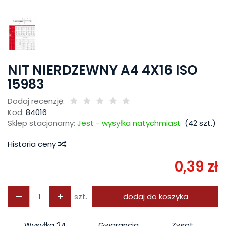
NIT NIERDZEWNY A4 4X16 ISO
15983
Dodaj recenzję:
Kod:
84016
Sklep stacjonarny:
Jest - wysyłka natychmiast
(
42
szt.)
Historia ceny
0,39 zł
szt.
dodaj do koszyka
Wysyłka 24
Gwarancja
Zwrot