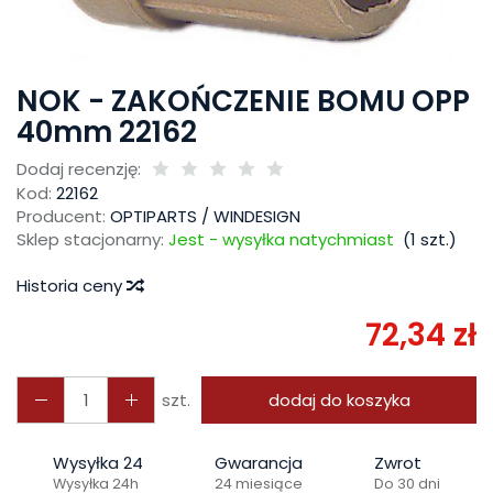
NOK - ZAKOŃCZENIE BOMU OPP
40mm 22162
Dodaj recenzję:
Kod:
22162
Producent:
OPTIPARTS / WINDESIGN
Sklep stacjonarny:
Jest - wysyłka natychmiast
(
1
szt.)
Historia ceny
72,34 zł
szt.
dodaj do koszyka
Wysyłka 24
Gwarancja
Zwrot
Wysyłka 24h
24 miesiące
Do 30 dni