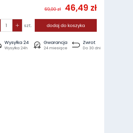
46,49 zł
69,00 zł
szt.
dodaj do koszyka
Wysyłka 24
Gwarancja
Zwrot
Wysyłka 24h
24 miesiące
Do 30 dni