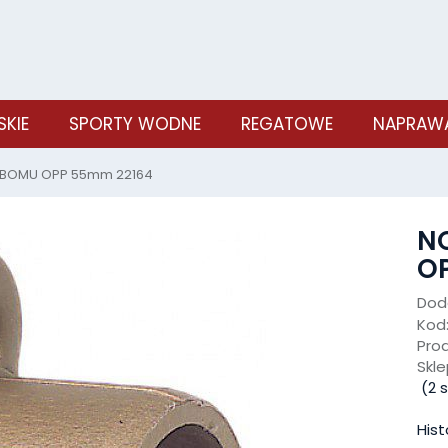
SKIE
SPORTY WODNE
REGATOWE
NAPRAWA
 BOMU OPP 55mm 22164
N
O
Doda
Kod
Pro
Skle
(
2
s
Hist