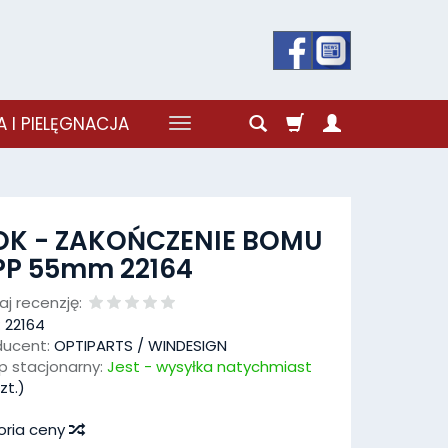
 I PIELĘGNACJA
OK - ZAKOŃCZENIE BOMU
PP 55mm 22164
j recenzję:
:
22164
ducent:
OPTIPARTS / WINDESIGN
p stacjonarny:
Jest - wysyłka natychmiast
zt.)
oria ceny