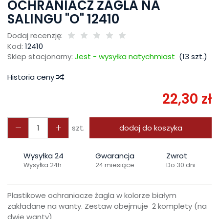
OCHRANIACZ ŻAGLA NA
SALINGU "O" 12410
Dodaj recenzję:
Kod:
12410
Sklep stacjonarny:
Jest - wysyłka natychmiast
(
13
szt.)
Historia ceny
22,30 zł
szt.
dodaj do koszyka
Wysyłka 24
Gwarancja
Zwrot
Wysyłka 24h
24 miesiące
Do 30 dni
Plastikowe ochraniacze żagla w kolorze białym
zakładane na wanty. Zestaw obejmuje 2 komplety (na
dwie wanty)