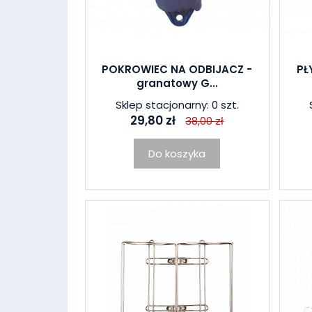
POKROWIEC NA ODBIJACZ -
PŁ
granatowy G...
Sklep stacjonarny: 0 szt.
29,80 zł
38,00 zł
Do koszyka