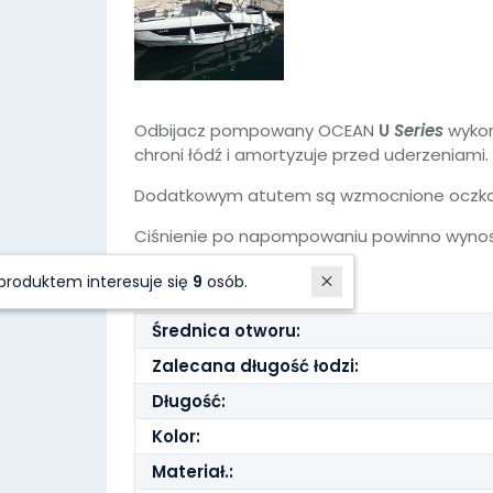
Odbijacz pompowany OCEAN
U
Series
wykon
chroni łódź i amortyzuje przed uderzeniami.
Dodatkowym atutem są wzmocnione oczka or
Ciśnienie po napompowaniu powinno wynosić
PARAMETRY
W ostatnich 7 dniach produktem interesuje się
9
osób.
Średnica otworu:
Zalecana długość łodzi:
Długość:
Kolor:
Materiał.: