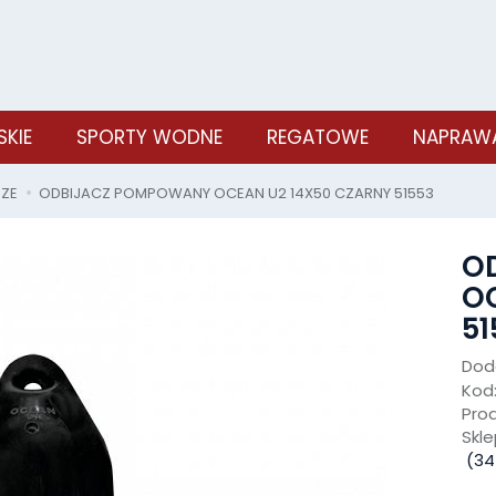
SKIE
SPORTY WODNE
REGATOWE
NAPRAWA
SZE
ODBIJACZ POMPOWANY OCEAN U2 14X50 CZARNY 51553
O
OC
51
Doda
Kod
Pro
Skle
(
34