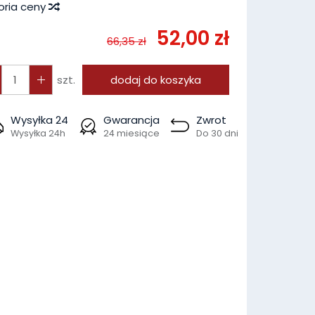
oria ceny
52,00 zł
66,35 zł
szt.
dodaj do koszyka
Wysyłka 24
Gwarancja
Zwrot
Wysyłka 24h
24 miesiące
Do 30 dni