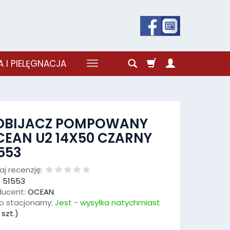
 I PIELĘGNACJA
DBIJACZ POMPOWANY
EAN U2 14X50 CZARNY
553
j recenzję:
:
51553
ducent:
OCEAN
p stacjonarny:
Jest - wysyłka natychmiast
szt.)