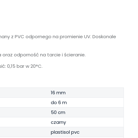
any z PVC odpornego na promienie UV. Doskonale
az odporność na tarcie i ścieranie.
: 0,15 bar w 20°C.
16 mm
do 6 m
50 cm
czarny
plastisol pvc