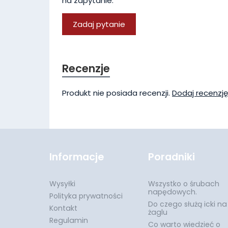
na zapytanie.
Zadaj pytanie
Recenzje
Produkt nie posiada recenzji.
Dodaj recenzję
Informacje
Poradniki
Wysyłki
Wszystko o śrubach
napędowych.
Polityka prywatności
Do czego służą icki na
Kontakt
żaglu
Regulamin
Co warto wiedzieć o