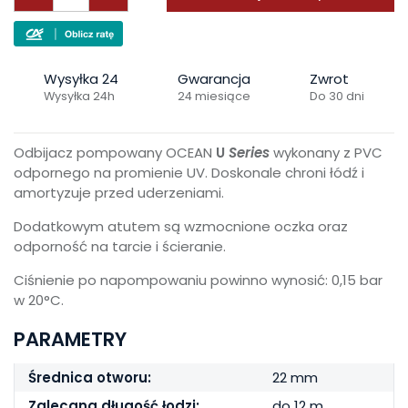
Wysyłka 24
Gwarancja
Zwrot
Wysyłka 24h
24 miesiące
Do 30 dni
Odbijacz pompowany OCEAN
U
Series
wykonany z PVC
odpornego na promienie UV. Doskonale chroni łódź i
amortyzuje przed uderzeniami.
Dodatkowym atutem są wzmocnione oczka oraz
odporność na tarcie i ścieranie.
Ciśnienie po napompowaniu powinno wynosić: 0,15 bar
w 20°C.
PARAMETRY
Średnica otworu:
22 mm
Zalecana długość łodzi:
do 12 m