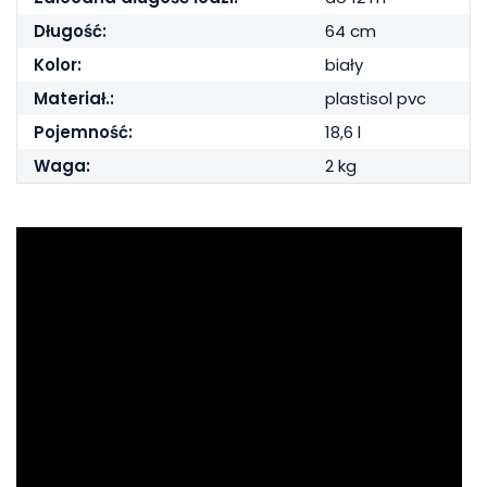
Długość:
64 cm
Kolor:
biały
Materiał.:
plastisol pvc
Pojemność:
18,6 l
Waga:
2 kg