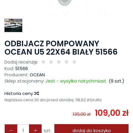
ODBIJACZ POMPOWANY
OCEAN U5 22X64 BIAŁY 51566
Dodaj recenzję:
Kod:
51566
Producent:
OCEAN
Sklep stacjonarny:
Jest - wysyłka natychmiast
(
9
szt.)
Historia ceny
Najniższa cena 30 dni przed obniżką:
118,62 zł brutto
109,00 zł
139,00 zł
szt.
dodaj do koszyka