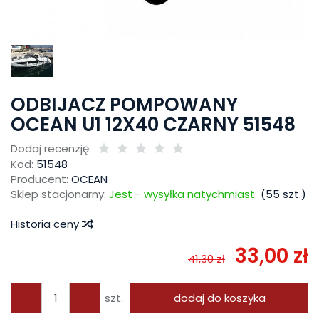
ODBIJACZ POMPOWANY
OCEAN U1 12X40 CZARNY 51548
Dodaj recenzję:
Kod:
51548
Producent:
OCEAN
Sklep stacjonarny:
Jest - wysyłka natychmiast
(
55
szt.)
Historia ceny
33,00 zł
41,30 zł
szt.
dodaj do koszyka