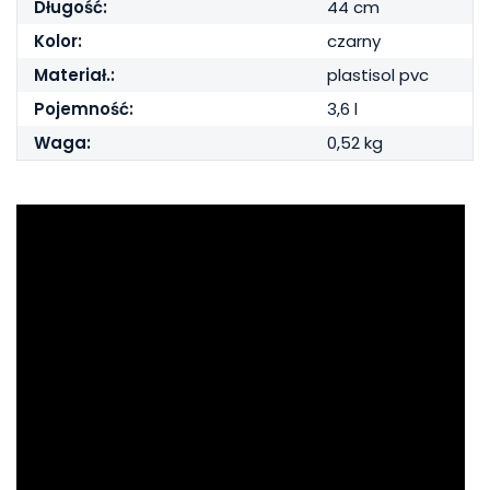
Długość:
44 cm
Kolor:
czarny
Materiał.:
plastisol pvc
Pojemność:
3,6 l
Waga:
0,52 kg