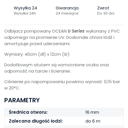
Wysyłka 24
Gwarancja
Zwrot
Wysyłka 24h
24 miesiące
Do 30 dni
Odbijacz pompowany OCEAN
U
Series
wykonany z PVC
odpornego na promienie UV. Doskonale chroni łódź i
amortyzuje przed uderzeniami.
Wymiary: 40cm (dł) x 12cm (śr)
Dodatkowym atutem są wzmocnione oczka oraz
odporność na tarcie i ścieranie.
Ciśnienie po napompowaniu powinno wynosić: 0,15 bar
w 20°C.
PARAMETRY
Średnica otworu:
16 mm
Zalecana długość łodzi:
do 6 m