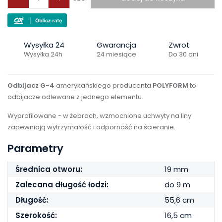
Wysyłka 24
Gwarancja
Zwrot
Wysyłka 24h
24 miesiące
Do 30 dni
Odbijacz G-4
amerykańskiego producenta
POLYFORM
to
odbijacze odlewane z jednego elementu.
Wyprofilowane - w żebrach, wzmocnione uchwyty na liny
zapewniają wytrzymałość i odporność na ścieranie
.
Parametry
Średnica otworu:
19 mm
Zalecana długość łodzi:
do 9 m
Długość:
55,6 cm
Szerokość:
16,5 cm