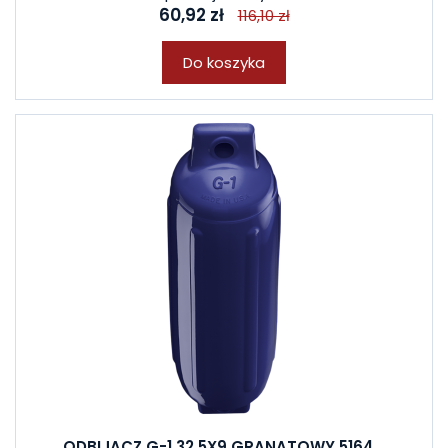
60,92 zł
116,10 zł
Do koszyka
ODBIJACZ G-1 32.5X9 GRANATOWY 5164...