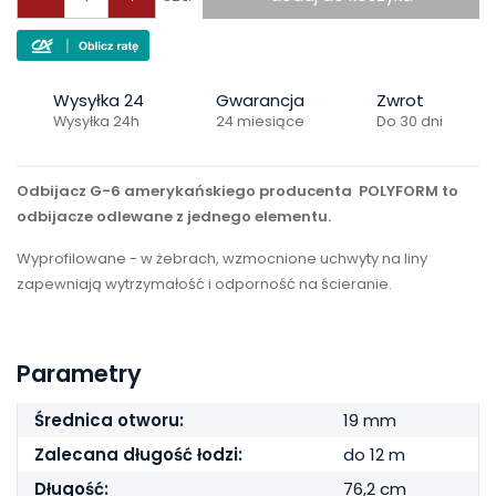
Wysyłka 24
Gwarancja
Zwrot
Wysyłka 24h
24 miesiące
Do 30 dni
Odbijacz G-6 amerykańskiego producenta POLYFORM to
odbijacze odlewane z jednego elementu.
Wyprofilowane - w żebrach, wzmocnione uchwyty na liny
zapewniają wytrzymałość i odporność na ścieranie
.
Parametry
Średnica otworu:
19 mm
Zalecana długość łodzi:
do 12 m
Długość:
76,2 cm