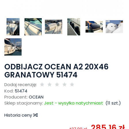
ODBIJACZ OCEAN A2 20X46
GRANATOWY 51474
Dodaj recenzję:
Kod:
51474
Producent:
OCEAN
Sklep stacjonarny:
Jest - wysyłka natychmiast
(
11
szt.)
Historia ceny
285,16 zł