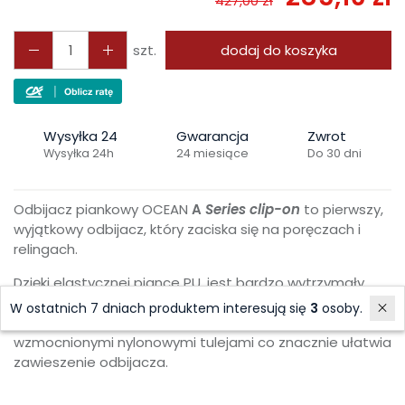
427,00 zł
szt.
dodaj do koszyka
Wysyłka 24
Gwarancja
Zwrot
Wysyłka 24h
24 miesiące
Do 30 dni
Odbijacz piankowy OCEAN
A
Series clip-on
to pierwszy,
wyjątkowy odbijacz, który zaciska się na poręczach i
relingach.
Dzięki elastycznej piance PU, jest bardzo wytrzymały.
Doskonale chroni łódź zarówno w pionie jak i w poziomie,
W ostatnich 7 dniach produktem interesują się
3
osoby.
wewnątrz znajduje się przelotowy otwór z
wzmocnionymi nylonowymi tulejami co znacznie ułatwia
zawieszenie odbijacza.