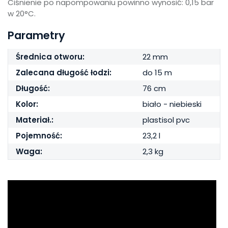
Ciśnienie po napompowaniu powinno wynosić: 0,15 bar
w 20°C.
Parametry
Średnica otworu:
22 mm
Zalecana długość łodzi:
do 15 m
Długość:
76 cm
Kolor:
biało - niebieski
Materiał.:
plastisol pvc
Pojemność:
23,2 l
Waga:
2,3 kg