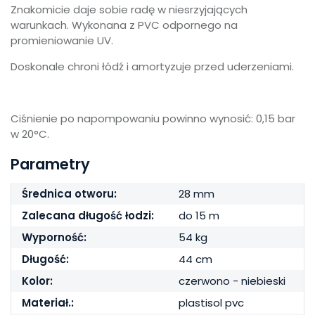
Znakomicie daje sobie radę w niesrzyjających
warunkach. Wykonana z PVC odpornego na
promieniowanie UV.
Doskonale chroni łódź i amortyzuje przed uderzeniami.
Ciśnienie po napompowaniu powinno wynosić: 0,15 bar
w 20°C.
Parametry
Średnica otworu:
28 mm
Zalecana długość łodzi:
do 15 m
Wyporność:
54 kg
Długość:
44 cm
Kolor:
czerwono - niebieski
Materiał.:
plastisol pvc