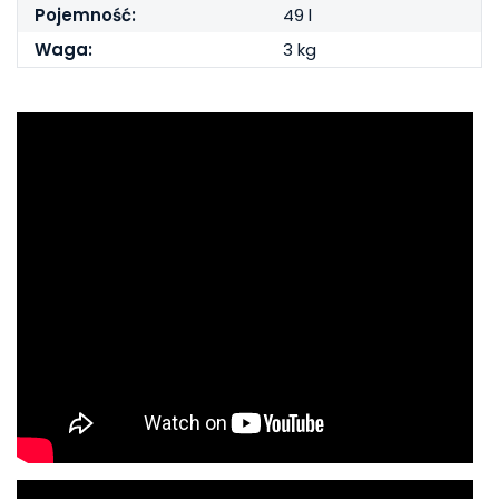
Pojemność:
49 l
Waga:
3 kg