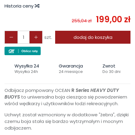
Historia ceny
199,00 zł
255,04 zł
szt.
dodaj do koszyka
Wysyłka 24
Gwarancja
Zwrot
Wysyłka 24h
24 miesiące
Do 30 dni
Odbijacz pompowany OCEAN
R
Series
HEAVY DUTY
BUOYS
to uniwersalna boja ciesząca się powodzeniem
wśród wędkarzy i użytkowników łodzi rekreacyjnych.
Uchwyt został wzmocniony w dodatkowe "żebra", dzięki
czemu boja stała się bardzo wytrzymałym i mocnym
odbijaczem.