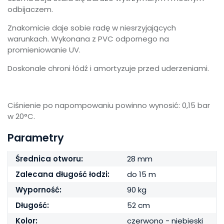
odbijaczem.
Znakomicie daje sobie radę w niesrzyjających
warunkach. Wykonana z PVC odpornego na
promieniowanie UV.
Doskonale chroni łódź i amortyzuje przed uderzeniami.
Ciśnienie po napompowaniu powinno wynosić: 0,15 bar
w 20°C.
Parametry
Średnica otworu:
28 mm
Zalecana długość łodzi:
do 15 m
Wyporność:
90 kg
Długość:
52 cm
Kolor:
czerwono - niebieski