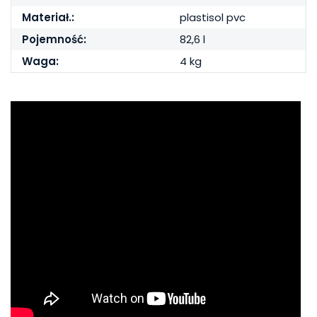
Materiał.:
plastisol pvc
Pojemność:
82,6 l
Waga:
4 kg