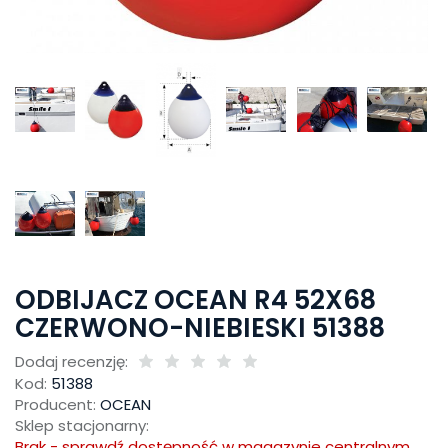
ODBIJACZ OCEAN R4 52X68
CZERWONO-NIEBIESKI 51388
Dodaj recenzję:
Kod:
51388
Producent:
OCEAN
Sklep stacjonarny:
Brak - sprawdź dostępność w magazynie centralnym