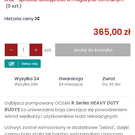
(
0
szt.)
Historia ceny
365,00 zł
szt.
dodaj do koszyka
Wysyłka 24
Gwarancja
Zwrot
Wysyłka 24h
24 miesiące
Do 30 dni
Odbijacz pompowany OCEAN
R
Series
HEAVY DUTY
BUOYS
to uniwersalna boja ciesząca się powodzeniem
wśród wędkarzy i użytkowników łodzi rekreacyjnych.
Uchwyt został wzmocniony w dodatkowe "żebra", dzięki
czemu boja stała się bardzo wytrzymałym i mocnym