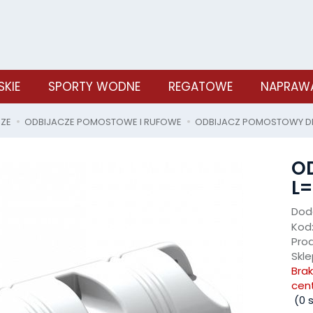
SKIE
SPORTY WODNE
REGATOWE
NAPRAWA
SZE
ODBIJACZE POMOSTOWE I RUFOWE
ODBIJACZ POMOSTOWY DF 
O
L=
Doda
Kod
Pro
Skle
Bra
cen
(
0
s