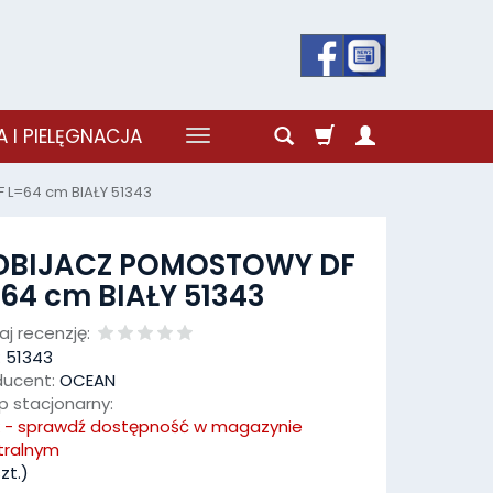
 I PIELĘGNACJA
L=64 cm BIAŁY 51343
DBIJACZ POMOSTOWY DF
64 cm BIAŁY 51343
j recenzję:
:
51343
ducent:
OCEAN
p stacjonarny:
k - sprawdź dostępność w magazynie
tralnym
zt.)