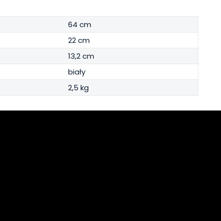
64 cm
22 cm
13,2 cm
biały
2,5 kg