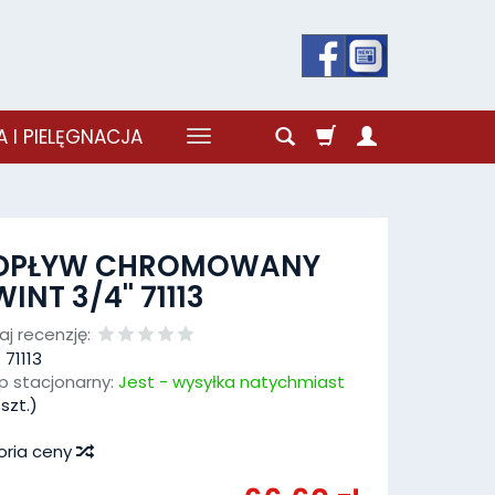
 I PIELĘGNACJA
DPŁYW CHROMOWANY
INT 3/4'' 71113
j recenzję:
:
71113
p stacjonarny:
Jest - wysyłka natychmiast
szt.)
oria ceny