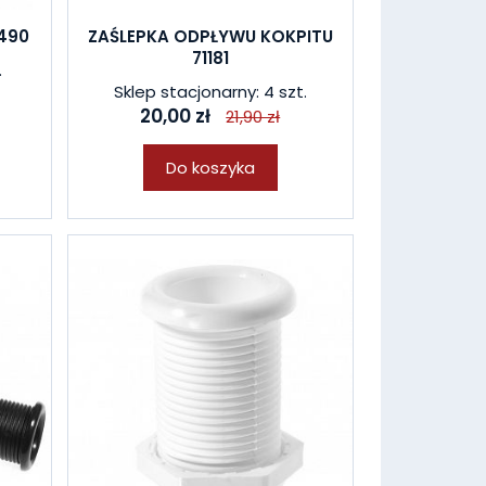
490
ZAŚLEPKA ODPŁYWU KOKPITU
71181
.
Sklep stacjonarny: 4 szt.
20,00 zł
21,90 zł
Do koszyka