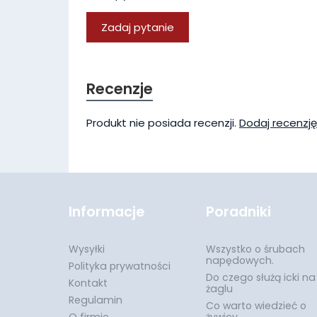
Zadaj pytanie
Recenzje
Produkt nie posiada recenzji.
Dodaj recenzję
Informacje
Poradniki
Wysyłki
Wszystko o śrubach
napędowych.
Polityka prywatności
Do czego służą icki na
Kontakt
żaglu
Regulamin
Co warto wiedzieć o