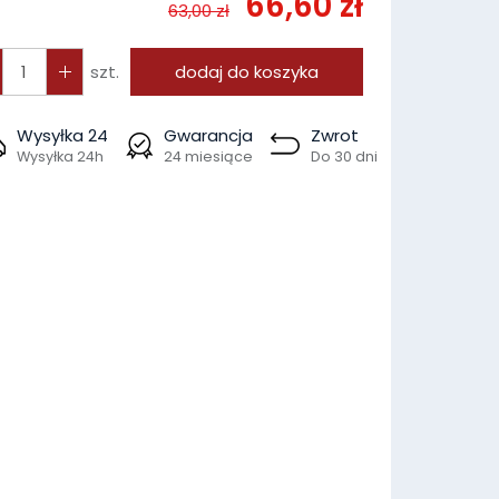
66,60 zł
63,00 zł
szt.
dodaj do koszyka
Wysyłka 24
Gwarancja
Zwrot
Wysyłka 24h
24 miesiące
Do 30 dni