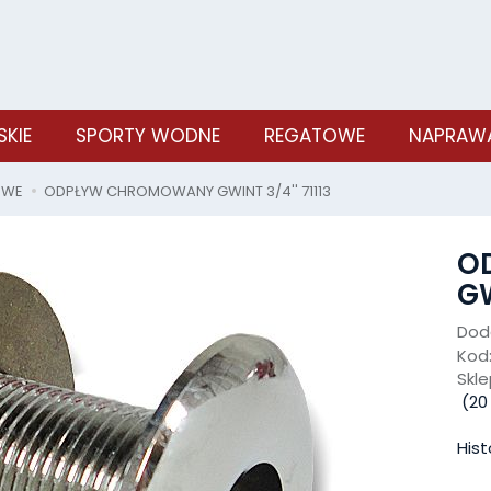
SKIE
SPORTY WODNE
REGATOWE
NAPRAWA
OWE
ODPŁYW CHROMOWANY GWINT 3/4'' 71113
O
GW
Doda
Kod
Skle
(
20
Hist