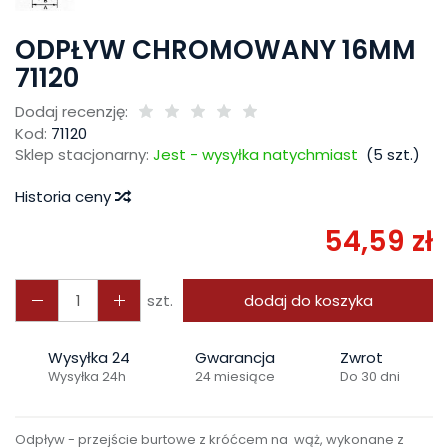
ODPŁYW CHROMOWANY 16MM
71120
Dodaj recenzję:
Kod:
71120
Sklep stacjonarny:
Jest - wysyłka natychmiast
(
5
szt.)
Historia ceny
54,59 zł
szt.
dodaj do koszyka
Wysyłka 24
Gwarancja
Zwrot
Wysyłka 24h
24 miesiące
Do 30 dni
Odpływ - przejście burtowe z króćcem na wąż, wykonane z