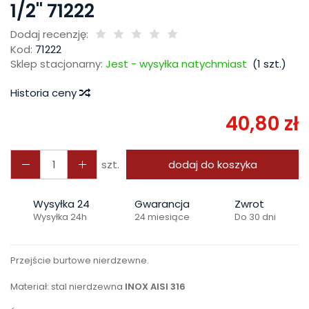
1/2'' 71222
Dodaj recenzję:
Kod:
71222
Sklep stacjonarny:
Jest - wysyłka natychmiast
(
1
szt.)
Historia ceny
40,80 zł
szt.
dodaj do koszyka
Wysyłka 24
Gwarancja
Zwrot
Wysyłka 24h
24 miesiące
Do 30 dni
Przejście burtowe nierdzewne.
Materiał: stal nierdzewna
INOX AISI 316