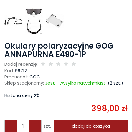
Okulary polaryzacyjne GOG
ANNAPURNA E490-1P
Dodaj recenzję:
Kod:
99712
Producent:
GOG
Sklep stacjonarny:
Jest - wysyłka natychmiast
(
2
szt.)
Historia ceny
398,00 zł
szt.
dodaj do koszyka