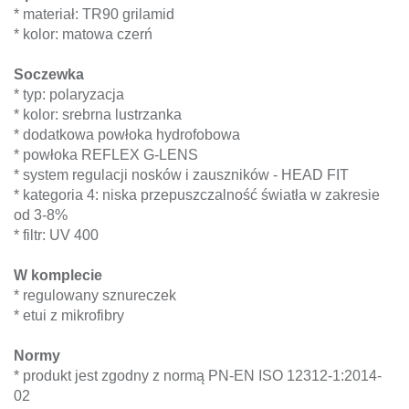
* materiał: TR90 grilamid
* kolor: matowa czerń
Soczewka
* typ: polaryzacja
* kolor: srebrna lustrzanka
* dodatkowa powłoka hydrofobowa
* powłoka REFLEX G-LENS
* system regulacji nosków i zauszników - HEAD FIT
* kategoria 4: niska przepuszczalność światła w zakresie
od 3-8%
* filtr: UV 400
W komplecie
* regulowany sznureczek
* etui z mikrofibry
Normy
* produkt jest zgodny z normą PN-EN ISO 12312-1:2014-
02