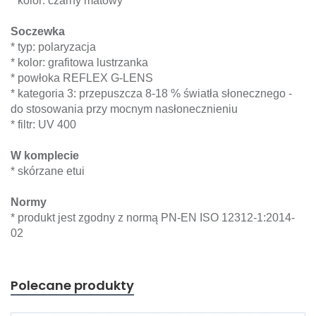
* kolor: czarny matowy
Soczewka
* typ: polaryzacja
* kolor: grafitowa lustrzanka
* powłoka REFLEX G-LENS
* kategoria 3: przepuszcza 8-18 % światła słonecznego -
do stosowania przy mocnym nasłonecznieniu
* filtr: UV 400
W komplecie
* skórzane etui
Normy
* produkt jest zgodny z normą PN-EN ISO 12312-1:2014-
02
Polecane produkty