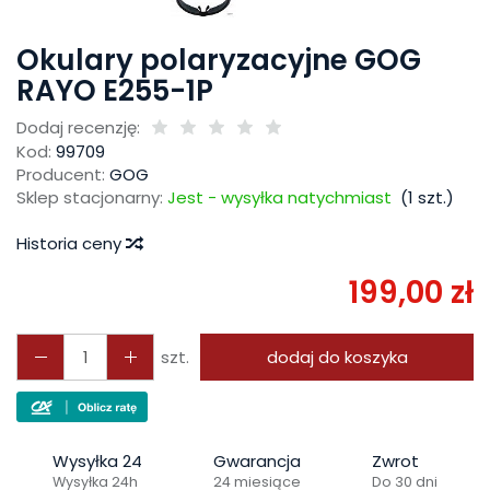
Okulary polaryzacyjne GOG
RAYO E255-1P
Dodaj recenzję:
Kod:
99709
Producent:
GOG
Sklep stacjonarny:
Jest - wysyłka natychmiast
(
1
szt.)
Historia ceny
199,00 zł
szt.
dodaj do koszyka
Wysyłka 24
Gwarancja
Zwrot
Wysyłka 24h
24 miesiące
Do 30 dni