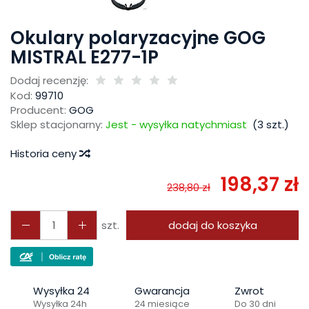
Okulary polaryzacyjne GOG
MISTRAL E277-1P
Dodaj recenzję:
Kod:
99710
Producent:
GOG
Sklep stacjonarny:
Jest - wysyłka natychmiast
(
3
szt.)
Historia ceny
198,37 zł
238,80 zł
szt.
dodaj do koszyka
Wysyłka 24
Gwarancja
Zwrot
Wysyłka 24h
24 miesiące
Do 30 dni