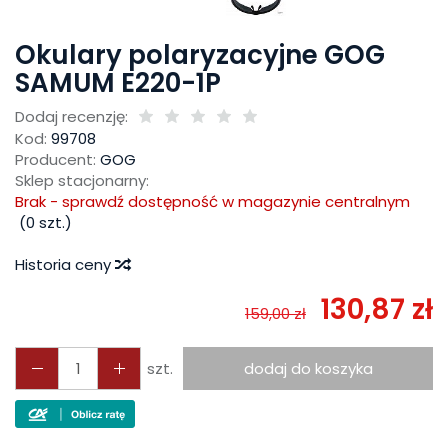
Okulary polaryzacyjne GOG
SAMUM E220-1P
Dodaj recenzję:
Kod:
99708
Producent:
GOG
Sklep stacjonarny:
Brak - sprawdź dostępność w magazynie centralnym
(
0
szt.)
Historia ceny
130,87 zł
159,00 zł
szt.
dodaj do koszyka