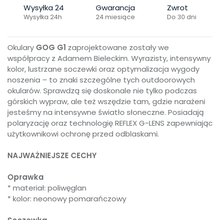
Wysyłka 24
Gwarancja
Zwrot
Wysyłka 24h
24 miesiące
Do 30 dni
Okulary
GOG G1
zaprojektowane zostały we
współpracy z Adamem Bieleckim. Wyrazisty, intensywny
kolor, lustrzane soczewki oraz optymalizacja wygody
noszenia – to znaki szczególne tych outdoorowych
okularów. Sprawdzą się doskonale nie tylko podczas
górskich wypraw, ale też wszędzie tam, gdzie narażeni
jesteśmy na intensywne światło słoneczne. Posiadają
polaryzację oraz technologię REFLEX G-LENS zapewniając
użytkownikowi ochronę przed odblaskami.
NAJWAŻNIEJSZE CECHY
Oprawka
* materiał: poliwęglan
* kolor: neonowy pomarańczowy