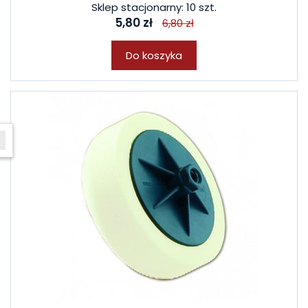
Sklep stacjonarny: 10 szt.
5,80 zł
6,80 zł
Do koszyka
W ostatnich 7 dniach produktem interesuje się
8
osób.