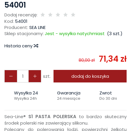
54001
Dodaj recenzję:
Kod:
54001
Producent:
SEA LINE
Sklep stacjonarny:
Jest - wysyłka natychmiast
(
3
szt.)
Historia ceny
71,34 zł
80,00 zł
szt.
dodaj do koszyka
Wysyłka 24
Gwarancja
Zwrot
Wysyłka 24h
24 miesiące
Do 30 dni
Sea-Line®
S1 PASTA POLERSKA
to bardzo skuteczny
środek polerski nie zawierający silikonu.
Polecany do polerowania łodzi, powierzchni żelkotu