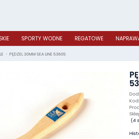
SKIE
SPORTY WODNE
REGATOWE
NAPRAWA
LE
PĘDZEL 30MM SEA LINE 53605
PĘ
5
Doda
Kod
Pro
Skle
(
4
s
Hist