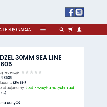
 I PIELĘGNACJA
DZEL 30MM SEA LINE
3605
j recenzję:
:
53605
ducent:
SEA LINE
p stacjonarny:
Jest - wysyłka natychmiast
zt.)
oria ceny