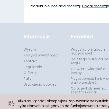
Produkt nie posiada recenzji.
Dodaj recenzję
Informacje
Poradniki
Wysyłki
Wszystko o śrubach
napędowych.
Polityka prywatności
Do czego służą icki na
Kontakt
żaglu
Regulamin
Co warto wiedzieć o
O firmie
żywicy
Raty
Przyczepność farb - c
warto wiedzieć.
Ustawienia cookies
Co to jest dyneema,
spectra i kevlar.
Klikając “Zgoda” akceptujesz zapisywanie wszystkic
tylko danych niezbędnych do funkcjonowania strony.