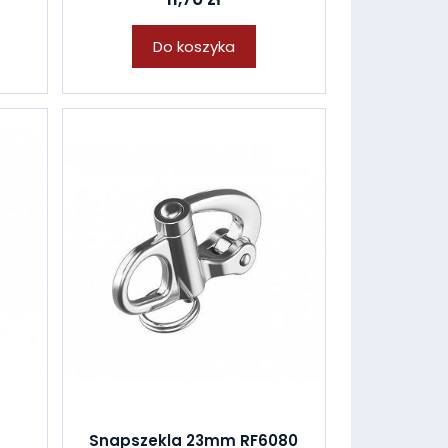
Do koszyka
9
Snapszekla 23mm RF6080