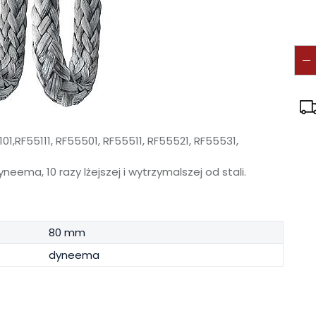
,RF55111, RF55501, RF55511, RF55521, RF55531,
eema, 10 razy lżejszej i wytrzymalszej od stali.
80 mm
dyneema