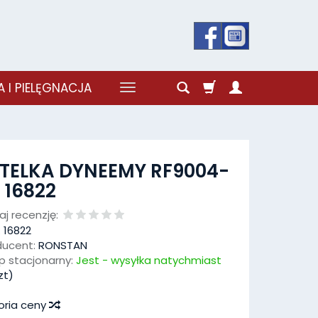
 I PIELĘGNACJA
TELKA DYNEEMY RF9004-
 16822
j recenzję:
:
16822
ducent:
RONSTAN
p stacjonarny:
Jest - wysyłka natychmiast
zt)
oria ceny