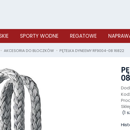
SKIE
SPORTY WODNE
REGATOWE
NAPRAWA
AKCESORIA DO BLOCZKÓW
PĘTELKA DYNEEMY RF9004-08 16822
PĘ
08
Doda
Kod
Pro
Skle
(
1
s
Hist