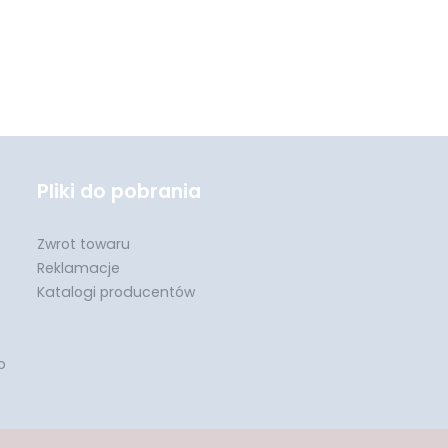
Pliki do pobrania
Zwrot towaru
Reklamacje
Katalogi producentów
o