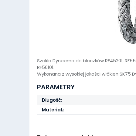
Szekla Dyneema do bloczków RF45201, RF55101
RF56101.
Wykonana z wysokiej jakości włókien SK75 Dyn
PARAMETRY
Długość:
Materiał.: