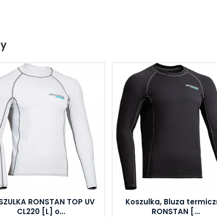
ty
SZULKA RONSTAN TOP UV
Koszulka, Bluza termic
CL220 [L] o...
RONSTAN [...