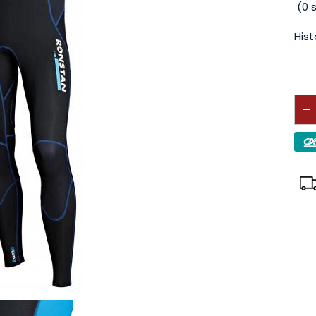
(
0
s
Hist