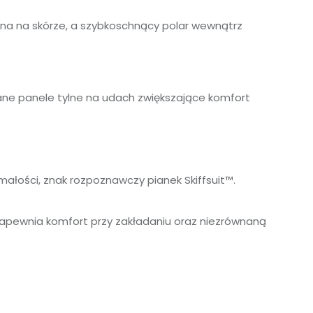
na na skórze, a szybkoschnący polar wewnątrz
lane panele tylne na udach zwiększające komfort
ałości, znak rozpoznawczy pianek Skiffsuit™.
ł zapewnia komfort przy zakładaniu oraz niezrównaną