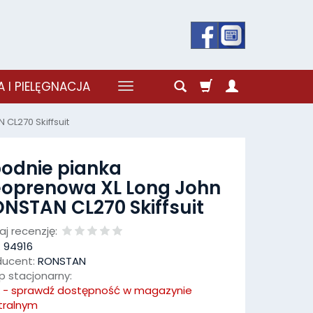
 I PIELĘGNACJA
CL270 Skiffsuit
odnie pianka
oprenowa XL Long John
NSTAN CL270 Skiffsuit
j recenzję:
:
94916
ducent:
RONSTAN
p stacjonarny:
k - sprawdź dostępność w magazynie
tralnym