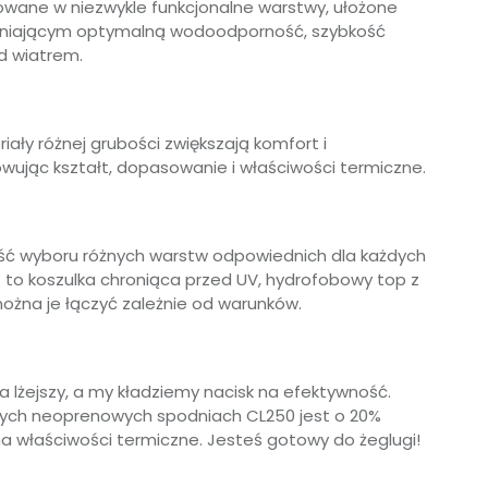
mowane w niezwykle funkcjonalne warstwy, ułożone
wniającym optymalną wodoodporność, szybkość
ed wiatrem.
ły różnej grubości zwiększają komfort i
owując kształt, dopasowanie i właściwości termiczne.
iwość wyboru różnych warstw odpowiednich dla każdych
 to koszulka chroniąca przed UV, hydrofobowy top z
można je łączyć zależnie od warunków.
a lżejszy, a my kładziemy nacisk na efektywność.
zych neoprenowych spodniach CL250 jest o 20%
na właściwości termiczne. Jesteś gotowy do żeglugi!