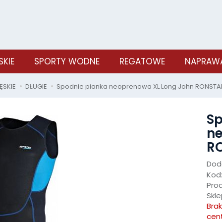
SKIE
SPORTY WODNE
REGATOWE
NAPRAWA
ĘSKIE
DŁUGIE
Spodnie pianka neoprenowa XL Long John RONSTAN 
Sp
ne
RO
Doda
Kod
Pro
Skle
Bra
cen