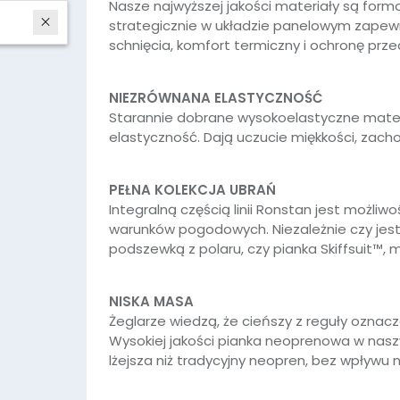
Nasze najwyższej jakości materiały są for
W ostatnich 7 dniach produktem interesują się
4
osoby.
strategicznie w układzie panelowym zape
schnięcia, komfort termiczny i ochronę prz
NIEZRÓWNANA ELASTYCZNOŚĆ
Starannie dobrane wysokoelastyczne materia
elastyczność. Dają uczucie miękkości, zach
PEŁNA KOLEKCJA UBRAŃ
Integralną częścią linii Ronstan jest możl
warunków pogodowych. Niezależnie czy jest
podszewką z polaru, czy pianka Skiffsuit™, 
NISKA MASA
Żeglarze wiedzą, że cieńszy z reguły oznacz
Wysokiej jakości pianka neoprenowa w nas
lżejsza niż tradycyjny neopren, bez wpływu 