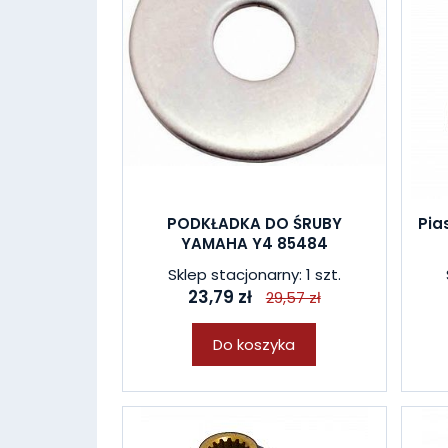
PODKŁADKA DO ŚRUBY
Pia
YAMAHA Y4 85484
Sklep stacjonarny: 1 szt.
23,79 zł
29,57 zł
Do koszyka