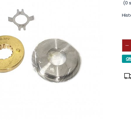
(
0
s
Hist