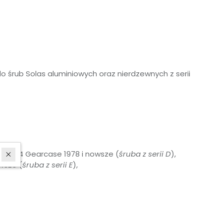
o śrub Solas aluminiowych oraz nierdzewnych z serii
 HP) V4 Gearcase 1978 i nowsze (
śruba z serii D
),
wsze (
śruba z serii E
),