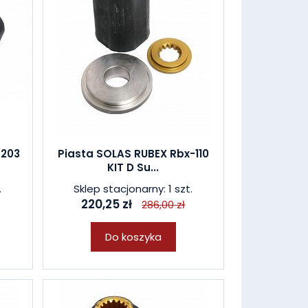
-203
Piasta SOLAS RUBEX Rbx-110
KIT D Su...
.
Sklep stacjonarny: 1 szt.
220,25 zł
286,00 zł
Do koszyka