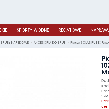
SKIE
SPORTY WODNE
REGATOWE
NAPRAWA
ŚRUBY NAPĘDOWE
AKCESORIA DO ŚRUB
Piasta SOLAS RUBEX Rbx-1
Pi
10
Ma
Doda
Kod
Pro
Skle
Bra
cen