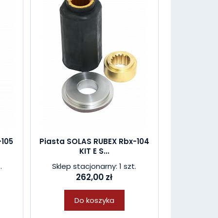
-105
Piasta SOLAS RUBEX Rbx-104
KIT E S...
.
Sklep stacjonarny: 1 szt.
262,00 zł
Do koszyka