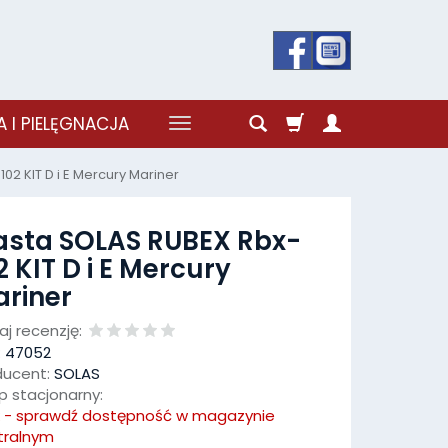
 I PIELĘGNACJA
02 KIT D i E Mercury Mariner
asta SOLAS RUBEX Rbx-
2 KIT D i E Mercury
riner
j recenzję:
:
47052
ducent:
SOLAS
p stacjonarny:
k - sprawdź dostępność w magazynie
tralnym