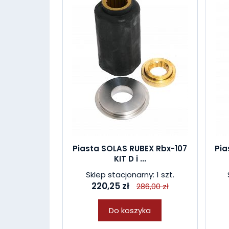
Piasta SOLAS RUBEX Rbx-107
Pia
KIT D i ...
Sklep stacjonarny: 1 szt.
220,25 zł
286,00 zł
Do koszyka