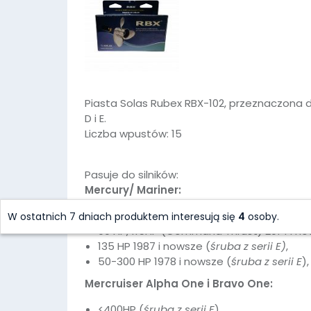
Piasta Solas Rubex RBX-102, przeznaczona d
D i E.
Liczba wpustów: 15
Pasuje do silników:
Mercury/ Mariner:
40-60 HP Bigfoot, 40-140 HP (except 135
W ostatnich 7 dniach produktem interesują się
4
osoby.
90 HP, 115HP (Command Thrust) 2014 i no
135 HP 1987 i nowsze (
śruba z serii E)
,
50-300 HP 1978 i nowsze (
śruba z serii E
),
Mercruiser Alpha One i Bravo One:
<400HP (
śruba z serii E
),