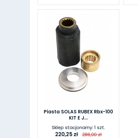
Piasta SOLAS RUBEX Rbx-100
KIT E J...
Sklep stacjonarny: 1 szt.
220,25 zł
286,00 zł