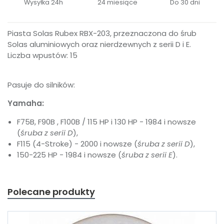
Wysyłka 24h
24 miesiące
Do 30 dni
Piasta Solas Rubex RBX-203, przeznaczona do śrub
Solas aluminiowych oraz nierdzewnych z serii D i E.
Liczba wpustów: 15
Pasuje do silników:
Yamaha:
F75B, F90B , F100B / 115 HP i 130 HP - 1984 i nowsze
(
śruba z serii D
),
F115 (4-Stroke) - 2000 i nowsze (
śruba z serii D
),
150-225 HP - 1984 i nowsze (
śruba z serii E
).
Polecane produkty