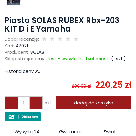
Piasta SOLAS RUBEX Rbx-203
KIT D i E Yamaha
Dodaj recenzję:
Kod:
47071
Producent:
SOLAS
Sklep stacjonarny:
Jest - wysyłka natychmiast
(
1
szt.)
Historia ceny
220,25 zł
286,00 zł
szt.
dodaj do koszyka
Wysyłka 24
Gwarancja
Zwrot