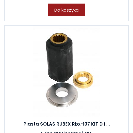
Do koszyka
Piasta SOLAS RUBEX Rbx-107 KIT D i ...