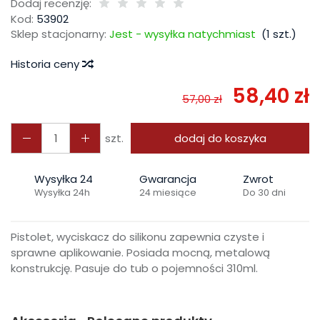
Dodaj recenzję:
Kod:
53902
Sklep stacjonarny:
Jest - wysyłka natychmiast
(
1
szt.)
Historia ceny
58,40 zł
57,00 zł
szt.
dodaj do koszyka
Wysyłka 24
Gwarancja
Zwrot
Wysyłka 24h
24 miesiące
Do 30 dni
Pistolet, wyciskacz do silikonu zapewnia czyste i
sprawne aplikowanie. Posiada mocną, metalową
konstrukcję. Pasuje do tub o pojemności 310ml.