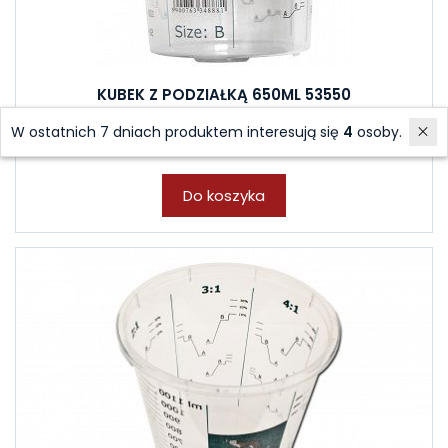
KUBEK Z PODZIAŁKĄ 650ML 53550
Sklep stacjonarny: 3 szt.
W ostatnich 7 dniach produktem interesują się
4
osoby.
2,00 zł
Do koszyka