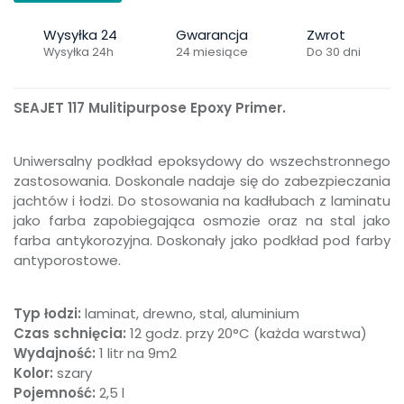
Wysyłka 24
Gwarancja
Zwrot
Wysyłka 24h
24 miesiące
Do 30 dni
SEAJET 117 Mulitipurpose Epoxy Primer.
Uniwersalny podkład epoksydowy do wszechstronnego
zastosowania. Doskonale nadaje się do zabezpieczania
jachtów i łodzi. Do stosowania na kadłubach z laminatu
jako farba zapobiegająca osmozie oraz na stal jako
farba antykorozyjna. Doskonały jako podkład pod farby
antyporostowe.
Typ łodzi:
laminat, drewno, stal, aluminium
Czas schnięcia:
12 godz. przy 20°C (każda warstwa)
Wydajność:
1 litr na 9m2
Kolor:
szary
Pojemność:
2,5 l