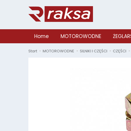
Home
MOTOROWODNE
ŻEGLAR
Start
MOTOROWODNE
SILNIKI I CZĘŚCI
CZĘŚCI