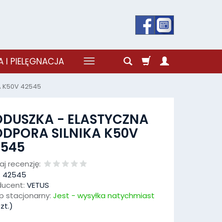
 I PIELĘGNACJA
A K50V 42545
ODUSZKA - ELASTYCZNA
DPORA SILNIKA K50V
2545
j recenzję:
:
42545
ducent:
VETUS
p stacjonarny:
Jest - wysyłka natychmiast
zt.)