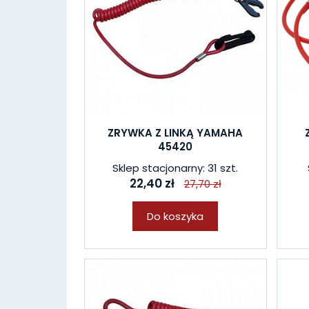
ZRYWKA Z LINKĄ YAMAHA
45420
Sklep stacjonarny: 31 szt.
22,40 zł
27,70 zł
Do koszyka