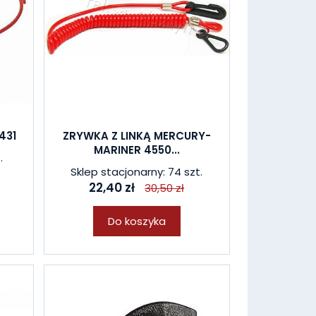
431
ZRYWKA Z LINKĄ MERCURY-
MARINER 4550...
.
Sklep stacjonarny: 74 szt.
22,40 zł
30,50 zł
Do koszyka