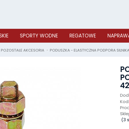
SKIE
SPORTY WODNE
REGATOWE
NAPRAWA
POZOSTAŁE AKCESORIA
PODUSZKA - ELASTYCZNA PODPORA SILNIK
P
PO
4
Doda
Kod
Pro
Skle
(
3
s