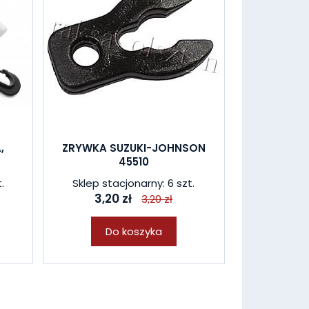
,
ZRYWKA SUZUKI-JOHNSON
45510
.
Sklep stacjonarny: 6 szt.
3,20 zł
3,20 zł
Do koszyka