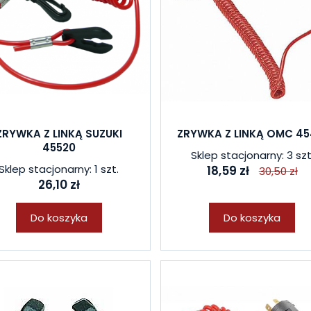
ZRYWKA Z LINKĄ SUZUKI
ZRYWKA Z LINKĄ OMC 45
45520
Sklep stacjonarny: 3 szt
Sklep stacjonarny: 1 szt.
18,59 zł
30,50 zł
26,10 zł
Do koszyka
Do koszyka