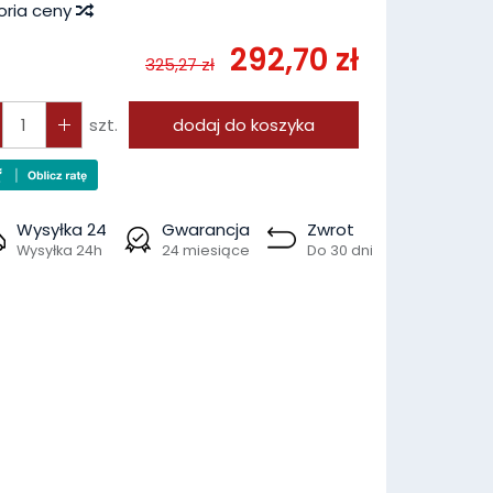
oria ceny
292,70 zł
325,27 zł
szt.
dodaj do koszyka
Wysyłka 24
Gwarancja
Zwrot
Wysyłka 24h
24 miesiące
Do 30 dni