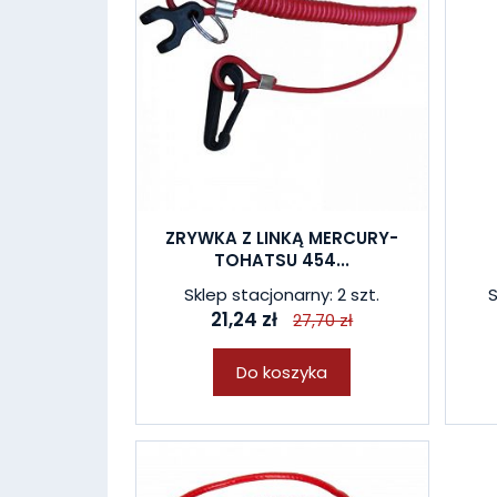
ZRYWKA Z LINKĄ MERCURY-
TOHATSU 454...
Sklep stacjonarny: 2 szt.
S
21,24 zł
27,70 zł
Do koszyka